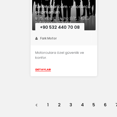
farkmotor.com - motorcu
ekipmanları
75. Yıl, 1310. Sk. No:13/B, 34260
Sultangazi/İstanbul
+90 532 440 70 08
Fark Motor
Motorculara özel güvenlik ve
konfor.
DETAYLAR
Previous
1
2
3
4
5
6