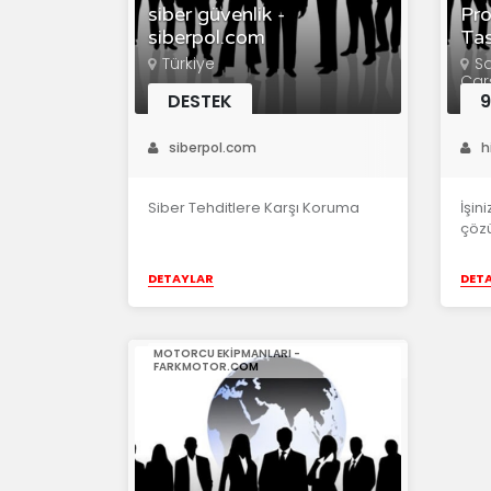
siber güvenlik -
Pro
siberpol.com
Tas
Türkiye
S
Çar
İzm
DESTEK
siberpol.com
h
Siber Tehditlere Karşı Koruma
İşin
çözü
DETAYLAR
DET
MOTORCU EKIPMANLARI -
FARKMOTOR.COM