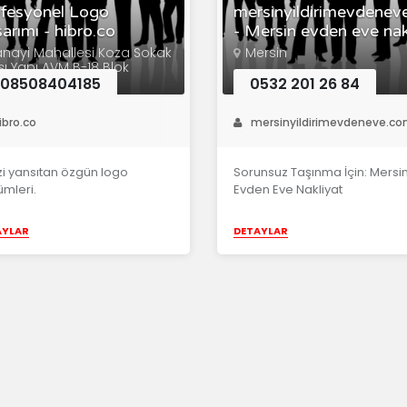
fesyonel Logo
mersinyildirimevdenev
arımı - hibro.co
- Mersin evden eve nak
anayi Mahallesi Koza Sokak
Mersin
şı Yapı AVM B-18 Blok
it/KOCAELİ
908508404185
0532 201 26 84
ibro.co
mersinyildirimevdeneve.c
izi yansıtan özgün logo
Sorunsuz Taşınma İçin: Mersi
mleri.
Evden Eve Nakliyat
AYLAR
DETAYLAR