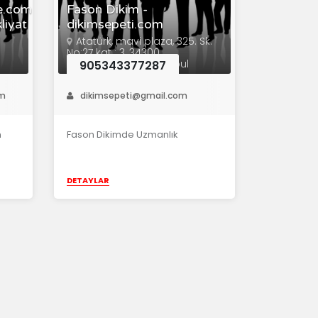
e.com
Fason Dikim -
liyat
dikimsepeti.com
Atatürk, mavi plaza, 325. Sk.
No:27 kat : 3, 34300
Küçükçekmece/İstanbul
905343377287
om
dikimsepeti@gmail.com
n
Fason Dikimde Uzmanlık
DETAYLAR