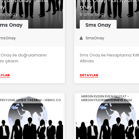
.ly/sms-onay - Sms
Sms Onay - bit.ly/sms
ay
onay
ms onay
sms onay
Sms Onay
Sms Onay
msOnay
SmsOnay
 Onay ile doğrulamanın
Sms Onay ile Hesaplarınız Kili
ini çıkarın.
Altında.
AYLAR
DETAYLAR
MERSIN EVDEN EVE NAKLIYAT -
FESYONEL LOGO TASARIM - HIBRO.CO
MERSINYILDIRIMEVDENEVE.COM