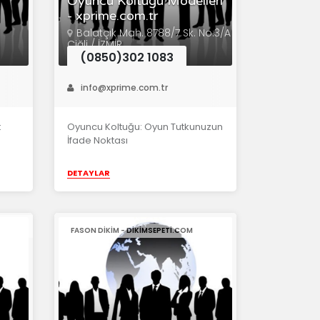
-
Oyuncu Koltuğu Modelleri
- xprime.com.tr
Balatçık Mah. 8788/7 Sk. No:3/A
Çiğli / İZMİR
(0850)302 1083
info@xprime.com.tr
t
Oyuncu Koltuğu: Oyun Tutkunuzun
İfade Noktası
DETAYLAR
FASON DIKIM - DIKIMSEPETI.COM