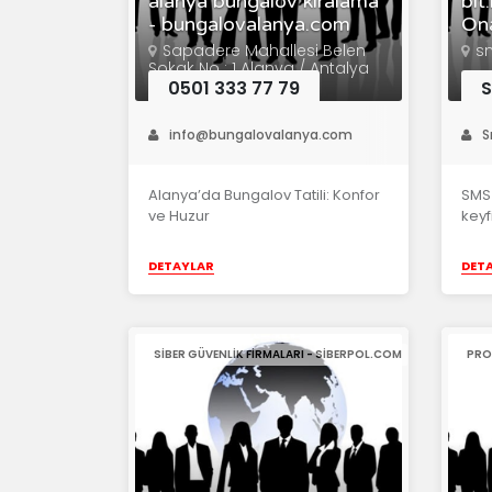
alanya bungalov kiralama
bit
- bungalovalanya.com
On
Sapadere Mahallesi Belen
s
Sokak No : 1 Alanya / Antalya
0501 333 77 79
info@bungalovalanya.com
S
Alanya’da Bungalov Tatili: Konfor
SMS
ve Huzur
keyf
DETAYLAR
DET
SIBER GÜVENLIK FIRMALARI - SIBERPOL.COM
PRO