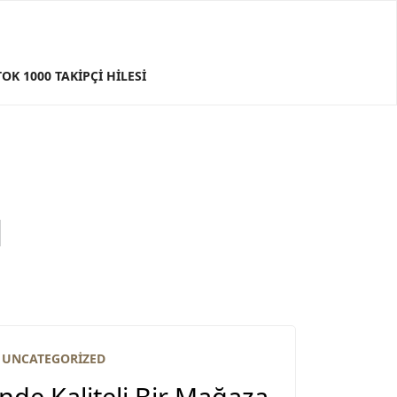
TOK 1000 TAKIPÇI HILESI
d
UNCATEGORIZED
de Kaliteli Bir Mağaza