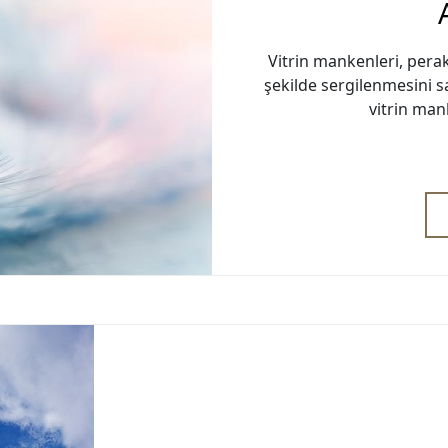
Vitrin mankenleri, pera
şekilde sergilenmesini s
vitrin man