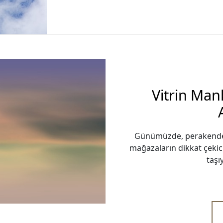
Vitrin Man
Günümüzde, perakende 
mağazaların dikkat çeki
taşı