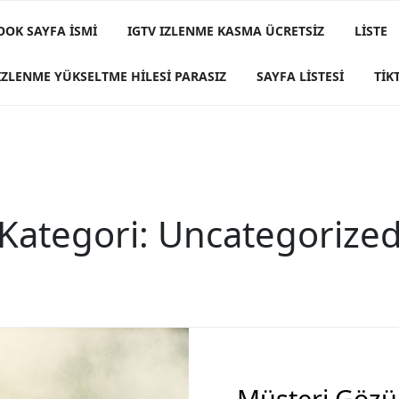
OOK SAYFA İSMI
IGTV IZLENME KASMA ÜCRETSIZ
LISTE
IZLENME YÜKSELTME HILESI PARASIZ
SAYFA LISTESI
TIK
Kategori:
Uncategorize
Müşteri Gözün