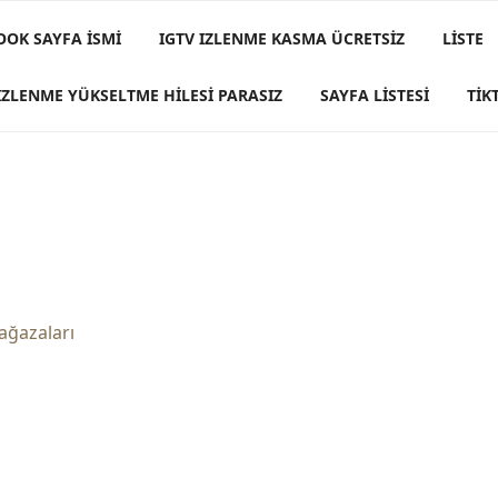
OOK SAYFA İSMI
IGTV IZLENME KASMA ÜCRETSIZ
LISTE
IZLENME YÜKSELTME HILESI PARASIZ
SAYFA LISTESI
TIK
ağazaları