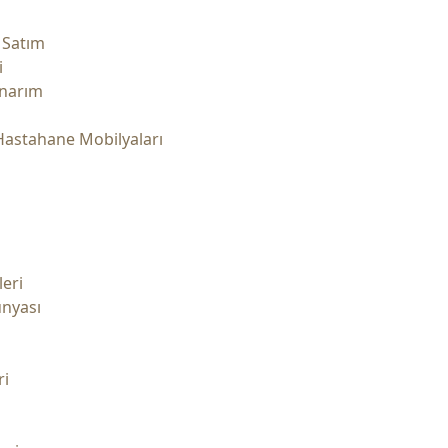
 Satım
i
Onarım
Hastahane Mobilyaları
leri
ünyası
ri