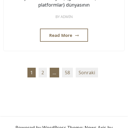
platformlar} dünyasının
BY
ADMIN
Read More
Yazı
1
2
…
58
Sonraki
sayfalaması
Powered by WordPress
Theme: News Axis by