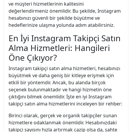
ve müşteri hizmetlerinin kalitesini
değerlendirmeniz önemlidir. Bu şekilde, Instagram
hesabınızı güvenli bir şekilde büyütme ve
hedeflerinize ulaşma yolunda adım atabilirsiniz.
En İyi Instagram Takipçi Satın
Alma Hizmetleri: Hangileri
Öne Çıkıyor?
Instagram takipçi satın alma hizmetleri, hesabınızı
büyütmek ve daha geniş bir kitleye erişmek için
etkili bir yöntemdir. Ancak, bu alanda birçok
seçenek bulunmaktadır ve hangi hizmetin öne
çıktığını bilmek önemlidir. İşte en iyi Instagram
takipçi satın alma hizmetlerini inceleyen bir rehber:
Birinci olarak, gerçek ve organik takipçiler sunan
hizmetlere odaklanmak önemlidir. Hesabınızdaki
takipçi sayısını hızla artırmak cazip olsa da, sahte