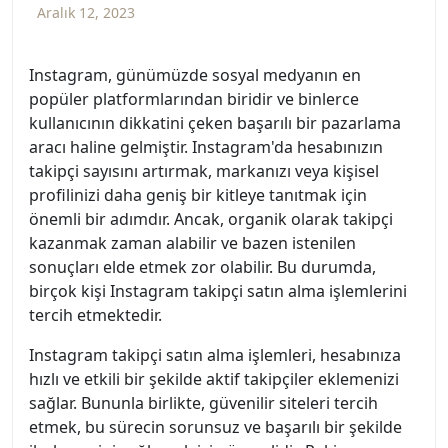
Aralık 12, 2023
Instagram, günümüzde sosyal medyanın en
popüler platformlarından biridir ve binlerce
kullanıcının dikkatini çeken başarılı bir pazarlama
aracı haline gelmiştir. Instagram'da hesabınızın
takipçi sayısını artırmak, markanızı veya kişisel
profilinizi daha geniş bir kitleye tanıtmak için
önemli bir adımdır. Ancak, organik olarak takipçi
kazanmak zaman alabilir ve bazen istenilen
sonuçları elde etmek zor olabilir. Bu durumda,
birçok kişi Instagram takipçi satın alma işlemlerini
tercih etmektedir.
Instagram takipçi satın alma işlemleri, hesabınıza
hızlı ve etkili bir şekilde aktif takipçiler eklemenizi
sağlar. Bununla birlikte, güvenilir siteleri tercih
etmek, bu sürecin sorunsuz ve başarılı bir şekilde