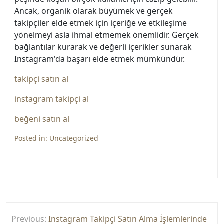
Ancak, organik olarak büyümek ve gerçek
takipçiler elde etmek için içeriğe ve etkileşime
yönelmeyi asla ihmal etmemek önemlidir. Gerçek
bağlantılar kurarak ve değerli içerikler sunarak
Instagram'da başarı elde etmek mümkündür.
takipçi satın al
instagram takipçi al
beğeni satın al
Posted in:
Uncategorized
Yazı
Previous:
Instagram Takipçi Satın Alma İşlemlerinde