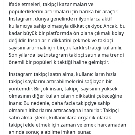
ifade etmeleri, takipçi kazanmaları ve
popülerliklerini artırmaları için harika bir araçtır.
Instagram, dünya genelinde milyonlarca aktif
kullanıcıya sahip olmasıyla dikkat çekiyor. Ancak, bu
kadar büyük bir platformda ön plana çıkmak kolay
değildir. İnsanların dikkatini çekmek ve takipçi
sayısını artırmak için birçok farklı strateji kullanılır.
Son yıllarda ise Instagram takipçi satın alma trendi
önemli bir popülerlik taktiği haline gelmiştir.
Instagram takipçi satın alma, kullanıcıların hızla
takipçi sayılarını artırabilmelerini sağlayan bir
yöntemdir. Birçok insan, takipçi sayısının yüksek
olmasının diğer kullanıcıların dikkatini çekeceğine
inanır. Bu nedenle, daha fazla takipçiye sahip
olmanın itibarlarını artıracağına inanırlar. Takipçi
satın alma işlemi, kullanıcılara organik olarak
takipçi elde etmek için zaman ve emek harcamadan
anında sonuç alabilme imkanı sunar.