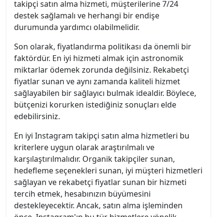
takipçi satın alma hizmeti, müşterilerine 7/24
destek sağlamalı ve herhangi bir endişe
durumunda yardımcı olabilmelidir.
Son olarak, fiyatlandırma politikası da önemli bir
faktördür. En iyi hizmeti almak için astronomik
miktarlar ödemek zorunda değilsiniz. Rekabetçi
fiyatlar sunan ve aynı zamanda kaliteli hizmet
sağlayabilen bir sağlayıcı bulmak idealdir. Böylece,
bütçenizi korurken istediğiniz sonuçları elde
edebilirsiniz.
En iyi Instagram takipçi satın alma hizmetleri bu
kriterlere uygun olarak araştırılmalı ve
karşılaştırılmalıdır. Organik takipçiler sunan,
hedefleme seçenekleri sunan, iyi müşteri hizmetleri
sağlayan ve rekabetçi fiyatlar sunan bir hizmeti
tercih etmek, hesabınızın büyümesini
destekleyecektir. Ancak, satın alma işleminden