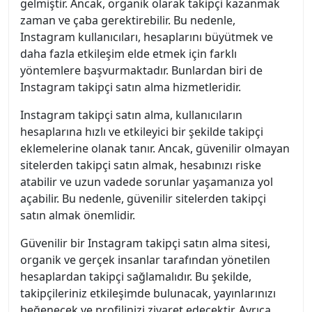
gelmiştir. Ancak, organik olarak takipçi kazanmak
zaman ve çaba gerektirebilir. Bu nedenle,
Instagram kullanıcıları, hesaplarını büyütmek ve
daha fazla etkileşim elde etmek için farklı
yöntemlere başvurmaktadır. Bunlardan biri de
Instagram takipçi satın alma hizmetleridir.
Instagram takipçi satın alma, kullanıcıların
hesaplarına hızlı ve etkileyici bir şekilde takipçi
eklemelerine olanak tanır. Ancak, güvenilir olmayan
sitelerden takipçi satın almak, hesabınızı riske
atabilir ve uzun vadede sorunlar yaşamanıza yol
açabilir. Bu nedenle, güvenilir sitelerden takipçi
satın almak önemlidir.
Güvenilir bir Instagram takipçi satın alma sitesi,
organik ve gerçek insanlar tarafından yönetilen
hesaplardan takipçi sağlamalıdır. Bu şekilde,
takipçileriniz etkileşimde bulunacak, yayınlarınızı
beğenecek ve profilinizi ziyaret edecektir. Ayrıca,