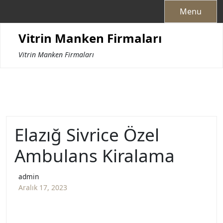
Skip
Menu
to
content
Vitrin Manken Firmaları
Vitrin Manken Firmaları
Elazığ Sivrice Özel
Ambulans Kiralama
admin
Aralık 17, 2023