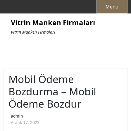
Skip
Menu
to
content
Vitrin Manken Firmaları
Vitrin Manken Firmaları
Mobil Ödeme
Bozdurma – Mobil
Ödeme Bozdur
admin
Aralık 17, 2023