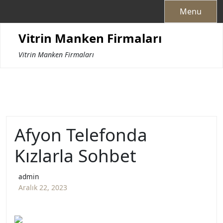
Skip
Menu
to
content
Vitrin Manken Firmaları
Vitrin Manken Firmaları
Afyon Telefonda
Kızlarla Sohbet
admin
Aralık 22, 2023