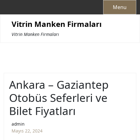
Skip
Menu
to
content
Vitrin Manken Firmaları
Vitrin Manken Firmaları
Ankara – Gaziantep
Otobüs Seferleri ve
Bilet Fiyatları
admin
Mayıs 22, 2024