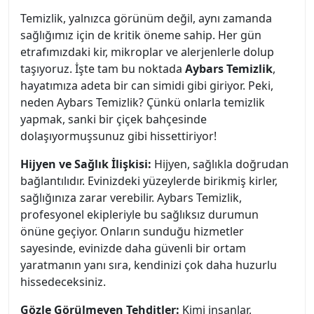
Temizlik, yalnızca görünüm değil, aynı zamanda
sağlığımız için de kritik öneme sahip. Her gün
etrafımızdaki kir, mikroplar ve alerjenlerle dolup
taşıyoruz. İşte tam bu noktada
Aybars Temizlik
,
hayatımıza adeta bir can simidi gibi giriyor. Peki,
neden Aybars Temizlik? Çünkü onlarla temizlik
yapmak, sanki bir çiçek bahçesinde
dolaşıyormuşsunuz gibi hissettiriyor!
Hijyen ve Sağlık İlişkisi:
Hijyen, sağlıkla doğrudan
bağlantılıdır. Evinizdeki yüzeylerde birikmiş kirler,
sağlığınıza zarar verebilir. Aybars Temizlik,
profesyonel ekipleriyle bu sağlıksız durumun
önüne geçiyor. Onların sunduğu hizmetler
sayesinde, evinizde daha güvenli bir ortam
yaratmanın yanı sıra, kendinizi çok daha huzurlu
hissedeceksiniz.
Gözle Görülmeyen Tehditler:
Kimi insanlar,