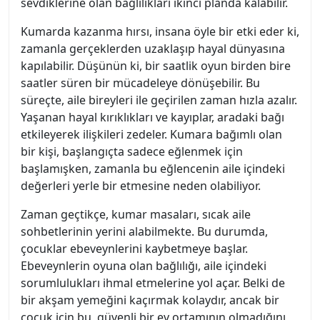
sevdiklerine olan bağlılıkları ikinci planda kalabilir.
Kumarda kazanma hırsı, insana öyle bir etki eder ki,
zamanla gerçeklerden uzaklaşıp hayal dünyasına
kapılabilir. Düşünün ki, bir saatlik oyun birden bire
saatler süren bir mücadeleye dönüşebilir. Bu
süreçte, aile bireyleri ile geçirilen zaman hızla azalır.
Yaşanan hayal kırıklıkları ve kayıplar, aradaki bağı
etkileyerek ilişkileri zedeler. Kumara bağımlı olan
bir kişi, başlangıçta sadece eğlenmek için
başlamışken, zamanla bu eğlencenin aile içindeki
değerleri yerle bir etmesine neden olabiliyor.
Zaman geçtikçe, kumar masaları, sıcak aile
sohbetlerinin yerini alabilmekte. Bu durumda,
çocuklar ebeveynlerini kaybetmeye başlar.
Ebeveynlerin oyuna olan bağlılığı, aile içindeki
sorumlulukları ihmal etmelerine yol açar. Belki de
bir akşam yemeğini kaçırmak kolaydır, ancak bir
çocuk için bu, güvenli bir ev ortamının olmadığını