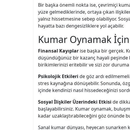
Bir başka önemli nokta ise, çevrimiçi kuma
yüze gelmediklerinde, ortaya çıkan ilişkil
yalnız hissetmesine sebep olabiliyor. Sosya
hayatta bazı dengesizliklere yol açabilir.
Kumar Oynamak İçin 
Finansal Kayıplar
ise başka bir gerçek. K
düşündüğünüz bir kazanç hayali peşinde ko
birikimlerinizi eritebilir ve sizi zor duruma 
Psikolojik Etkileri
de göz ardı edilmemeli.
stres kaynağına dönüşebilir. Sonunda, öz
içinde kendinizi nasıl hissedeceğinizi so
Sosyal İlişkiler Üzerindeki Etkisi
de dikka
başlayabilirsiniz. Kumar oynamak, buluşmalar
kadar uzaklaştırabileceğini göz önünde b
Sanal kumar dünyası, heyecan sunarken 