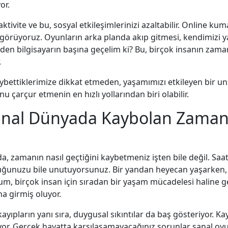
or.
aktivite ve bu, sosyal etkileşimlerinizi azaltabilir. Online 
görüyoruz. Oyunların arka planda akıp gitmesi, kendimizi ya
den bilgisayarın başına geçelim ki? Bu, birçok insanın zama
.
bettiklerimize dikkat etmeden, yaşamımızı etkileyen bir uns
u çarçur etmenin en hızlı yollarından biri olabilir.
Sanal Dünyada Kaybolan Zamanı
, zamanın nasıl geçtiğini kaybetmeniz işten bile değil. Saatl
unuzu bile unutuyorsunuz. Bir yandan heyecan yaşarken, d
birçok insan için sıradan bir yaşam mücadelesi haline gelebi
ına girmiş oluyor.
ların yanı sıra, duygusal sıkıntılar da baş gösteriyor. Kay
ıyor. Gerçek hayatta karşılaşamayacağınız sorunlar sanal oyunl