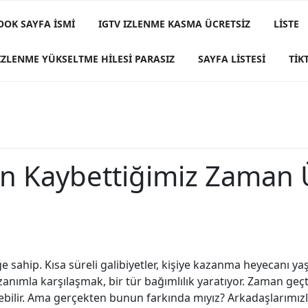
OOK SAYFA İSMI
IGTV IZLENME KASMA ÜCRETSIZ
LISTE
IZLENME YÜKSELTME HILESI PARASIZ
SAYFA LISTESI
TIK
n Kaybettiğimiz Zaman Ü
e sahip. Kısa süreli galibiyetler, kişiye kazanma heyecanı ya
azanımla karşılaşmak, bir tür bağımlılık yaratıyor. Zaman geçt
ebilir. Ama gerçekten bunun farkında mıyız? Arkadaşlarımız