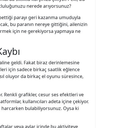
mutluluğunuzu nerede arıyorsunuz?
ybettiği parayı geri kazanma umuduyla
k, bu paranın nereye gittiğini, ailenizin
 vermek için ne gerekiyorsa yapmaya ne
Kaybı
ine geldi. Fakat biraz derinlemesine
ri için sadece birkaç saatlik eğlence
ıl oluyor da birkaç el oyunu süresince,
. Renkli grafikler, cesur ses efektleri ve
atformlar, kullanıcıları adeta içine çekiyor.
 harcarken bulabiliyorsunuz. Oysa ki
ftalar veya aylar içinde bu aktiviteye