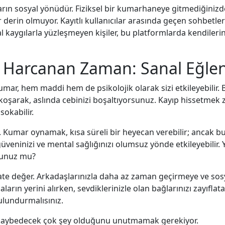
rın sosyal yönüdür. Fiziksel bir kumarhaneye gitmediğinizde,
er derin olmuyor. Kayıtlı kullanıcılar arasında geçen sohbet
l kaygılarla yüzleşmeyen kişiler, bu platformlarda kendilerin
Harcanan Zaman: Sanal Eğlenc
umar, hem maddi hem de psikolojik olarak sizi etkileyebilir.
şarak, aslında cebinizi boşaltıyorsunuz. Kayıp hissetmek zo
sokabilir.
 Kumar oynamak, kısa süreli bir heyecan verebilir; ancak bu
güveninizi ve mental sağlığınızı olumsuz yönde etkileyebil
rdunuz mu?
te değer. Arkadaşlarınızla daha az zaman geçirmeye ve sosy
ın yerini alırken, sevdiklerinizle olan bağlarınızı zayıflatabi
ulundurmalısınız.
kaybedecek çok şey olduğunu unutmamak gerekiyor.