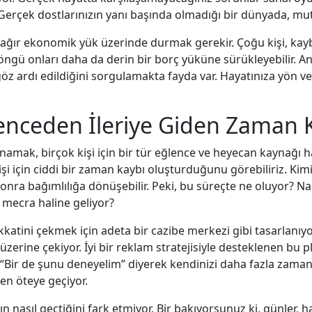
? Gerçek dostlarınızın yanı başında olmadığı bir dünyada, 
i ağır ekonomik yük üzerinde durmak gerekir. Çoğu kişi, ka
ü onları daha da derin bir borç yüküne sürükleyebilir. Anca
 göz ardı edildiğini sorgulamakta fayda var. Hayatınıza yön
enceden İleriye Giden Zaman 
k, birçok kişi için bir tür eğlence ve heyecan kaynağı hal
çin ciddi bir zaman kaybı oluşturduğunu görebiliriz. Kimile
nra bağımlılığa dönüşebilir. Peki, bu süreçte ne oluyor? Nas
 mecra haline geliyor?
ikkatini çekmek için adeta bir cazibe merkezi gibi tasarlanıyor
üzerine çekiyor. İyi bir reklam stratejisiyle desteklenen bu pl
“Bir de şunu deneyelim” diyerek kendinizi daha fazla zaman
den öteye geçiyor.
nasıl geçtiğini fark etmiyor. Bir bakıyorsunuz ki, günler, ha