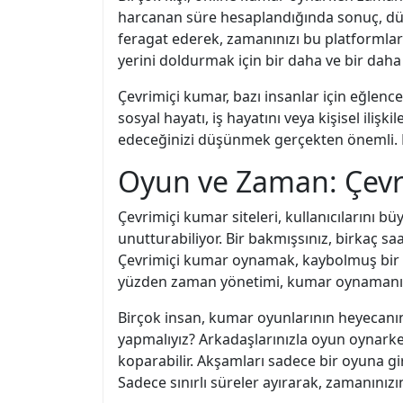
harcanan süre hesaplandığında sonuç, dü
feragat ederek, zamanınızı bu platform
yerini doldurmak için bir daha ve bir dah
Çevrimiçi kumar, bazı insanlar için eğlenceli
sosyal hayatı, iş hayatını veya kişisel iliş
edeceğinizi düşünmek gerçekten önemli. Eğle
Oyun ve Zaman: Çevr
Çevrimiçi kumar siteleri, kullanıcılarını 
unutturabiliyor. Bir bakmışsınız, birkaç 
Çevrimiçi kumar oynamak, kaybolmuş bir o
yüzden zaman yönetimi, kumar oynamanın e
Birçok insan, kumar oyunlarının heyecanın
yapmalıyız? Arkadaşlarınızla oyun oynarken
koparabilir. Akşamları sadece bir oyuna g
Sadece sınırlı süreler ayırarak, zamanınız