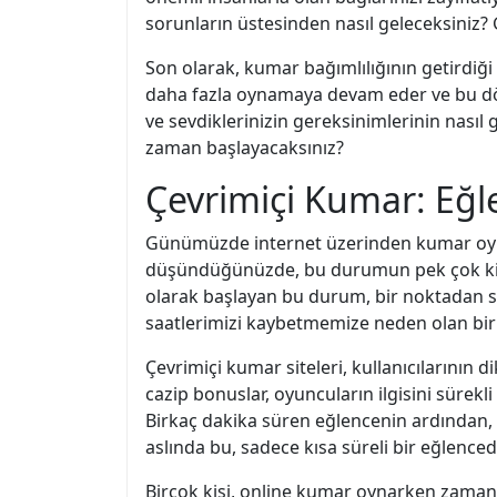
sorunların üstesinden nasıl geleceksiniz
Son olarak, kumar bağımlılığının getirdiğ
daha fazla oynamaya devam eder ve bu döng
ve sevdiklerinizin gereksinimlerinin nasıl
zaman başlayacaksınız?
Çevrimiçi Kumar: Eğl
Günümüzde internet üzerinden kumar oynama
düşündüğünüzde, bu durumun pek çok kişi i
olarak başlayan bu durum, bir noktadan so
saatlerimizi kaybetmemize neden olan bir
Çevrimiçi kumar siteleri, kullanıcılarının d
cazip bonuslar, oyuncuların ilgisini sürekli 
Birkaç dakika süren eğlencenin ardından, 
aslında bu, sadece kısa süreli bir eğlence
Birçok kişi, online kumar oynarken zamanın 