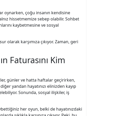
kumar oynarken, çoğu insanın kendisine
lnız hissetmemize sebep olabilir. Sohbet
nlarını kaybetmesine ve sosyal
ur olarak karşımıza çıkıyor. Zaman, geri
n Faturasını Kim
er, günler ve hatta haftalar geçirirken,
iğer yandan hayatınızı elinizden kayıp
liyor. Sonunda, sosyal ilişkiler, iş
bettiğiniz her oyun, belki de hayatınızdaki
arda sıklıkla karşınıza çıkıyor. Peki, bu