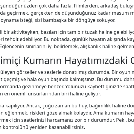
şündüğünüzden çok daha fazla. Filmlerden, arkadaş buluşm
larda geçirmek, gerçekten de düşündüğünüz kadar masum m
a oynama isteği, sizi bambaşka bir döngüye sokuyor.
 bir aktiviteyken, bazıları için tam bir tuzak haline gelebiliy
kileri tehdit edebiliyor. Bu noktada, günlük hayatın akışında 
ncenin sınırlarını iyi belirlemek, alışkanlık haline gelmeme
imiçi Kumarın Hayatımızdaki 
büyüleyen görseller ve seslerle donatılmış durumda. Bir oyun
saat geçmiş ve hala oyun başında kalmışsınız. Bu durumu daha
rmanda gezinmeye benzer. Yolunuzu kaybettiğinizde saatler
n önemli unsurlarından biri haline geliyor.
a kapılıyor. Ancak, çoğu zaman bu huy, bağımlılık haline dö
 eğlenmek, riskleri göze almak kolaydır. Ama kumarın hayatı
irmek için saatlerinizi harcamanız zor bir durumdur. Peki, b
ın kontrolünü yeniden kazanabilirsiniz.