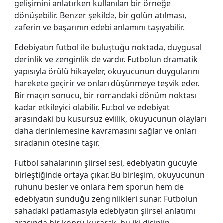
gelişimini anlatırken kullanılan bir örneğe
dönüşebilir. Benzer şekilde, bir golün atılması,
zaferin ve başarının edebi anlamını taşıyabilir.
Edebiyatın futbol ile buluştuğu noktada, duygusal
derinlik ve zenginlik de vardır. Futbolun dramatik
yapısıyla örülü hikayeler, okuyucunun duygularını
harekete geçirir ve onları düşünmeye teşvik eder.
Bir maçın sonucu, bir romandaki dönüm noktası
kadar etkileyici olabilir. Futbol ve edebiyat
arasındaki bu kusursuz evlilik, okuyucunun olayları
daha derinlemesine kavramasını sağlar ve onları
sıradanın ötesine taşır.
Futbol sahalarının şiirsel sesi, edebiyatın gücüyle
birleştiğinde ortaya çıkar. Bu birleşim, okuyucunun
ruhunu besler ve onlara hem sporun hem de
edebiyatın sunduğu zenginlikleri sunar. Futbolun
sahadaki patlamasıyla edebiyatın şiirsel anlatımı
arasında bir köprü kurarak, bu iki disiplin