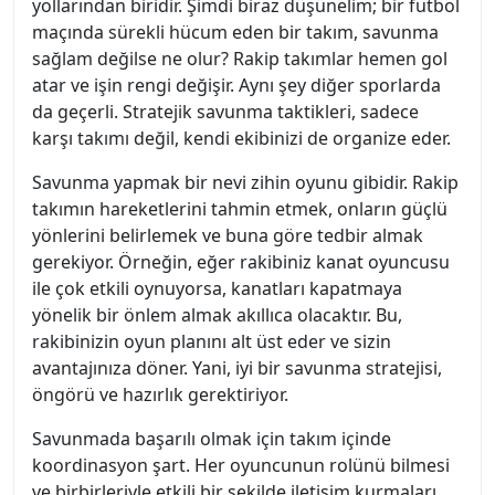
yollarından biridir. Şimdi biraz düşünelim; bir futbol
maçında sürekli hücum eden bir takım, savunma
sağlam değilse ne olur? Rakip takımlar hemen gol
atar ve işin rengi değişir. Aynı şey diğer sporlarda
da geçerli. Stratejik savunma taktikleri, sadece
karşı takımı değil, kendi ekibinizi de organize eder.
Savunma yapmak bir nevi zihin oyunu gibidir. Rakip
takımın hareketlerini tahmin etmek, onların güçlü
yönlerini belirlemek ve buna göre tedbir almak
gerekiyor. Örneğin, eğer rakibiniz kanat oyuncusu
ile çok etkili oynuyorsa, kanatları kapatmaya
yönelik bir önlem almak akıllıca olacaktır. Bu,
rakibinizin oyun planını alt üst eder ve sizin
avantajınıza döner. Yani, iyi bir savunma stratejisi,
öngörü ve hazırlık gerektiriyor.
Savunmada başarılı olmak için takım içinde
koordinasyon şart. Her oyuncunun rolünü bilmesi
ve birbirleriyle etkili bir şekilde iletişim kurmaları