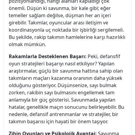
pozisyonlandığı, hangi alanları kapladığı çok
önemli. Düşün ki savunma, bir kale gibi; eğer
temeller sağlam değilse, düşman her an içeri
girebilir. Takımlar, oyuncular arası iletişim ve
koordinasyonla uç noktada bir işbirliği sergilemeli.
Bu şekilde, rakip takımın hamlelerine karşı hazırlıklı
olmak mümkün.
Rakamlarla Desteklenen Başarı:
Peki, defansfif
oyun stratejileri başarıyı nasıl etkiliyor? Yapılan
araştırmalar, güçlü bir savunma hattına sahip olan
takımların maçları kazanma oranının daha yüksek
olduğunu gösteriyor. Düşünsenize, sayı bulmak
zorken, rakibin sayı bulmasını engellemek tam
anlamıyla bir güç gösterisi. Savunmada yapılan
hatalar, genellikle maçın sonucunu belirleyebilir. Bu
nedenle, defansif antrenmanlar ve stratejiler, bir
takımın başarısı için hayati bir önem taşıyor.
Zihin Oyunları ve Psikolojik Avantaj:
Savunma