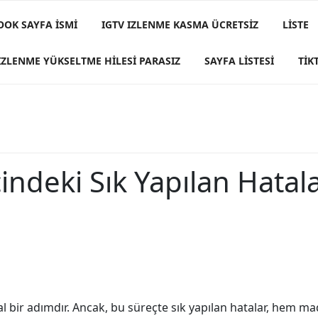
OOK SAYFA İSMI
IGTV IZLENME KASMA ÜCRETSIZ
LISTE
IZLENME YÜKSELTME HILESI PARASIZ
SAYFA LISTESI
TIK
indeki Sık Yapılan Hatal
sal bir adımdır. Ancak, bu süreçte sık yapılan hatalar, hem 