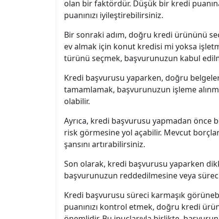
olan bir faktördür. Düşük bir kredi puanın
puanınızı iyileştirebilirsiniz.
Bir sonraki adım, doğru kredi ürününü seç
ev almak için konut kredisi mi yoksa işlet
türünü seçmek, başvurunuzun kabul edilme o
Kredi başvurusu yaparken, doğru belgeleri 
tamamlamak, başvurunuzun işleme alınması
olabilir.
Ayrıca, kredi başvurusu yapmadan önce bo
risk görmesine yol açabilir. Mevcut borçl
şansını artırabilirsiniz.
Son olarak, kredi başvurusu yaparken dikk
başvurunuzun reddedilmesine veya sürecin u
Kredi başvurusu süreci karmaşık görünebili
puanınızı kontrol etmek, doğru kredi ürün
önemlidir. Bu ipuçlarıyla birlikte, başvurun