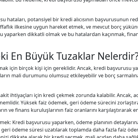
su hataları, potansiyel bir kredi alıcısının başvurusunun redd
şeffaflık ilkesine uygun hareket etmek, ve mevcut borç yükü
usu yaparken dikkatli olmak ve bu hatalardan kaçınmak, finan
ki En Büyük Tuzaklar Nelerdir
mak için birçok kişi için gereklidir. Ancak, kredi başvurusu 
ların mali durumunu olumsuz etkileyebilir ve borç sarmalına 
 nakit ihtiyaçları için kredi çekmek zorunda kalabilir. Ancak, 
nemlidir. Yüksek faiz ödemek, geri ödeme sürecini zorlaştı
ların ve finans kuruluşlarının faiz oranlarını karşılaştırara
ek: Kredi başvurusu yaparken, ödeme planının detaylarına 
cak geri ödeme süresi uzatılarak toplamda daha fazla faiz öd
i dikkate alarak bir kredi seçmek, mali açıdan daha sağlıkl