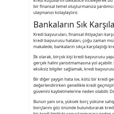
kredi koşullarını dikkatlice inceleyerek 
bir finansal temel oluşturmanıza yardımcı
ulaşmanızı kolaylaştırır.
Bankaların Sık Karşıl
Kredi başvuruları, finansal ihtiyaçları karş
kredi başvurusu hataları, çoğu zaman müşte
makalede, bankaların sıkça karşılaştığı kre
İlk olarak, birçok kişi kredi başvurusu ya
gerçek halini yansıtmamasına yol açabilir.
eksiksiz bilgiler sağlamak, kredi başvuru
Bir diğer yaygın hata ise, kötü bir kredi g
değerlendirirken genellikle kredi geçmişine
güvenini kaybetmelerine neden olabilir. Dü
Bunun yanı sıra, yüksek borç yüküne sahip
borçlarını göz önünde bulundurarak kredi
bir kredi limitiyle sonuçlanmasına neden