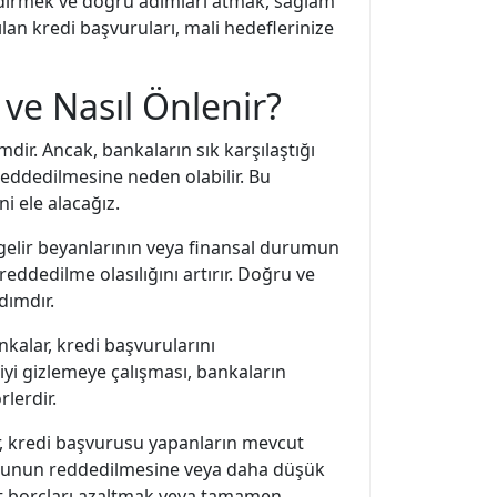
endirmek ve doğru adımları atmak, sağlam
an kredi başvuruları, mali hedeflerinize
 ve Nasıl Önlenir?
mdir. Ancak, bankaların sık karşılaştığı
reddedilmesine neden olabilir. Bu
i ele alacağız.
, gelir beyanlarının veya finansal durumun
eddedilme olasılığını artırır. Doğru ve
dımdır.
nkalar, kredi başvurularını
giyi gizlemeye çalışması, bankaların
lerdir.
r, kredi başvurusu yapanların mevcut
vurunun reddedilmesine veya daha düşük
ut borçları azaltmak veya tamamen