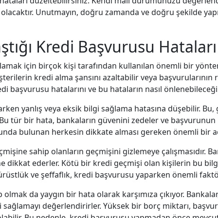
bu hataları düzeltebilirsiniz. Kendi mali durumunuzu değerl
 olacaktır. Unutmayın, doğru zamanda ve doğru şekilde yapıl
aştığı Kredi Başvurusu Hataları
ılamak için birçok kişi tarafından kullanılan önemli bir yönte
rilerin kredi alma şansını azaltabilir veya başvurularının 
di başvurusu hatalarını ve bu hataların nasıl önlenebileceğin
parken yanlış veya eksik bilgi sağlama hatasına düşebilir. Bu
 Bu tür bir hata, bankaların güvenini zedeler ve başvurunun r
sunda bulunan herkesin dikkate alması gereken önemli bir a
eçmişine sahip olanların geçmişini gizlemeye çalışmasıdır. Ba
 dikkat ederler. Kötü bir kredi geçmişi olan kişilerin bu bil
rüstlük ve şeffaflık, kredi başvurusu yaparken önemli faktör
 olmak da yaygın bir hata olarak karşımıza çıkıyor. Bankala
 sağlamayı değerlendirirler. Yüksek bir borç miktarı, baş
 olabilir. Bu nedenle, kredi başvurusu yapmadan önce mevc