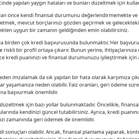
nde yapılan yaygın hataları ve bunları düzeltmek için kullana
dan önce kendi finansal durumunu değerlendirmemekte ve 
aydetmek, mevcut borçlarınızı gözden geçirmek ve gelecekteki
çekten uygun bir zamanın geldiğinden emin olabilirsiniz.
da birden çok kredi başvurusunda bulunmaktır. Her başvuru, 
iskli bir profil ortaya çıkarır. Bunun yerine, ihtiyaçlarınız
kredi puanınızı ve finansal durumunuzu iyileştirmek için a
lemeden imzalamak da sık yapılan bir hata olarak karşımıza 
 yaşamanıza neden olabilir. Faiz oranları, geri ödeme süres
ana başvurmak önemlidir.
düzeltmek için bazı yollar bulunmaktadır. Öncelikle, finansal
larında kendinizi güncel tutabilirsiniz. Ayrıca, kredi puanı
nızı zamanında geri ödemek de önemlidir.
di sonuçları olabilir. Ancak, finansal planlama yaparak, kon