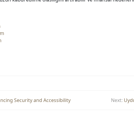
m
um
m
cing Security and Accessibility
Next:
Uydu