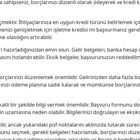
a sahipseniz, borçlarınızı düzenli olarak ödeyerek ve kredi k
mektir. İhtiyaçlarınıza en uygun kredi türünü belirlemek iç
menizi genişletmek için işletme kredisi mi başvurmanız gerek
lasılığını artırabilir.
hazırladığınızdan emin olun. Gelir belgeleri, banka hesap öze
nı hızlandırabilir. Eksik belgeler, başvurunuzun reddedil
rçlarınızı düzenlemek önemlidir. Gelirinizden daha fazla b
arınızı ödeme planına sadık kalarak ve mümkünse borçların
atli bir şekilde bilgi vermek önemlidir. Başvuru formunu do
zamasına neden olabilir. Bilgilerinizi doğrulayın ve eksiks
r, ancak yukarıdaki püf noktalarını aklınızda tutarak süreci 
ünü seçmek, gerekli belgeleri hazırlamak, borçlarınızı düz
uzun kabul edilme olasılığını artırabilir ve finansal hedefleri