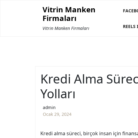
Skip
Vitrin Manken
to
FACEB
Firmaları
content
REELS 
Vitrin Manken Firmaları
Kredi Alma Sürec
Yolları
admin
Ocak 29, 2024
Kredi alma süreci, birçok insan için finan