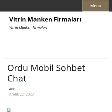
Skip
Menu
to
content
Vitrin Manken Firmaları
Vitrin Manken Firmaları
Ordu Mobil Sohbet
Chat
admin
Aralık 22, 2023