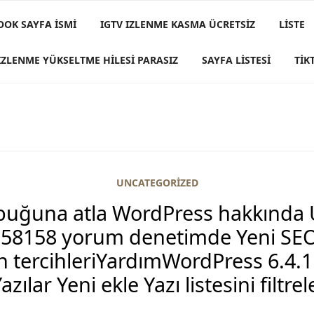
OOK SAYFA İSMI
IGTV IZLENME KASMA ÜCRETSIZ
LISTE
IZLENME YÜKSELTME HILESI PARASIZ
SAYFA LISTESI
TIK
UNCATEGORIZED
ubuğuna atla WordPress hakkında
58158 yorum denetimde Yeni SEO
an tercihleriYardımWordPress 6.4.
azılar Yeni ekle Yazı listesini filtr