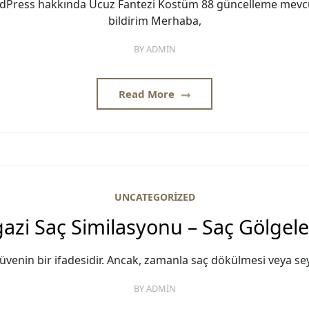
ordPress hakkında Ucuz Fantezi Kostüm 88 güncelleme mev
bildirim Merhaba,
BY
ADMIN
Read More
UNCATEGORIZED
azi Saç Similasyonu – Saç Gölgel
zgüvenin bir ifadesidir. Ancak, zamanla saç dökülmesi veya sey
BY
ADMIN