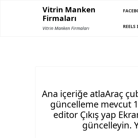
Skip
Vitrin Manken
to
FACEB
Firmaları
content
REELS 
Vitrin Manken Firmaları
Ana içeriğe atlaAraç ç
güncelleme mevcut 1
editor Çıkış yap Ekr
güncelleyin. Y