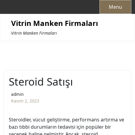
Skip
Menu
to
content
Vitrin Manken Firmaları
Vitrin Manken Firmaları
Steroid Satışı
admin
Kasım 2, 2023
Steroidler, vücut geliştirme, performans artırma ve
bazı tıbbi durumların tedavisi için popüler bir
seçenek haline gelmiştir. Ancak, steroid