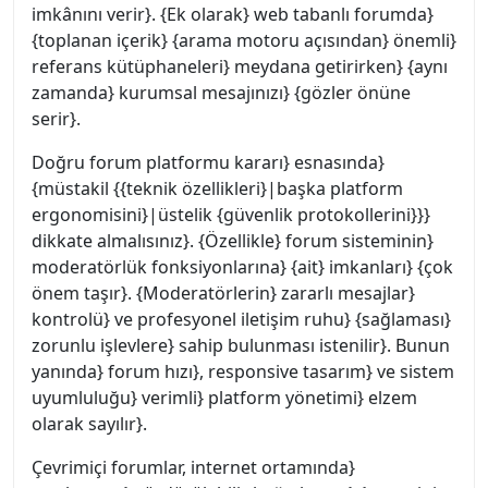
imkânını verir}. {Ek olarak} web tabanlı forumda}
{toplanan içerik} {arama motoru açısından} önemli}
referans kütüphaneleri} meydana getirirken} {aynı
zamanda} kurumsal mesajınızı} {gözler önüne
serir}.
Doğru forum platformu kararı} esnasında}
{müstakil {{teknik özellikleri}|başka platform
ergonomisini}|üstelik {güvenlik protokollerini}}}
dikkate almalısınız}. {Özellikle} forum sisteminin}
moderatörlük fonksiyonlarına} {ait} imkanları} {çok
önem taşır}. {Moderatörlerin} zararlı mesajlar}
kontrolü} ve profesyonel iletişim ruhu} {sağlaması}
zorunlu işlevlere} sahip bulunması istenilir}. Bunun
yanında} forum hızı}, responsive tasarım} ve sistem
uyumluluğu} verimli} platform yönetimi} elzem
olarak sayılır}.
Çevrimiçi forumlar, internet ortamında}