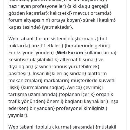
hazırlayan profesyoneller} {sıklıkla şu gerçeği
gözden kaçırırlar}: kalıcı etki} mevcut ortamda}
forum altyapısının} ortaya koyan} sürekli katılım}
kapasitesinde} {yatmaktadır}.
Web tabanlı forum sistemi oluşturmanız} bol
miktarda} pozitif etkileri} {beraberinde getirir}.
Fonksiyonel yönden} {
Web Forum
kullanıcılarına}
kesintisiz ulaşılabilirlik} alternatifi sunar} ve
diyalogları} {asynchronous yürütebilmek}
basitleşir}. İnsan ilişkileri açısından} platform
mekanizmaları} markaların} müşterilerle kuvvetli
ilişki} {kurmalarını sağlar}. Ayrıca} çevrimiçi
tartışma uzamlarında} {toplanan içerik} organik
trafik yönünden} önemli} bağlantı kaynakları} inşa
ederken} bir yandan} profesyonel kimliğinizi}
yayınlar}.
Web tabanlı topluluk kurma} sırasında} {müstakil