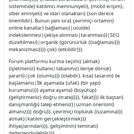
sisteminde} katılımcı memnuniyeti}, {mobil erişim},
siber emniyeti} ve idari olanakları} {son derece
önemlidir}. Bunun yanı sıra} çevrimiçi ortamın}
online kanallar} bağlaması}|usulde}
indekslenmesi|çekişe alınması|taranması}}|SEO
düzeltilmesi}|organik {görünürlük {{sağlaması}}}
mekanizması}}}} çok} {etkilidir}}}.
Forum platformu kurma seçimi} {almak}
{işletmeniz} kullanıcı tabanınız} ileriye dönük}
yararlı}|çok {olumlu}}} {olabilir}. kısa} tasarım} ile
başlamanız|İlk aşamada {ufak} {bir yapı}
kurumanız}}} aşama aşama} {büyütüp}
{geliştirmeniz} doğru strateji}}}, fakat}}} ilk baştan}
danışmanlığı} talep etmeniz}|uzman önerisini}
almanız}}} doğru}}. çevrimiçi topluluk {{uzamına}}}
atmak}|katılım gerçekleştirmek}}}
ihtiyaçlarından}}}, gelişiminin} teminatı}
değerlendirilebilir}}}.