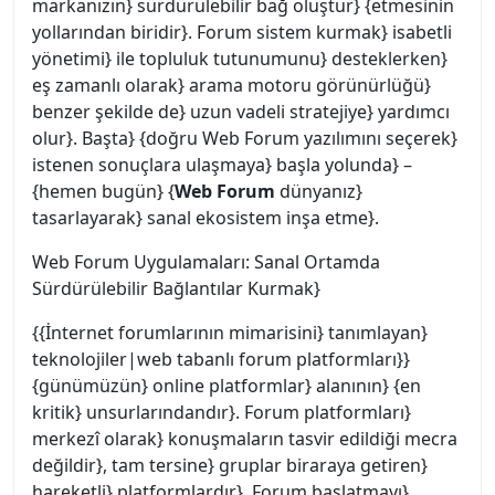
markanızın} sürdürülebilir bağ oluştur} {etmesinin
yollarından biridir}. Forum sistem kurmak} isabetli
yönetimi} ile topluluk tutunumunu} desteklerken}
eş zamanlı olarak} arama motoru görünürlüğü}
benzer şekilde de} uzun vadeli stratejiye} yardımcı
olur}. Başta} {doğru Web Forum yazılımını seçerek}
istenen sonuçlara ulaşmaya} başla yolunda} –
{hemen bugün} {
Web Forum
dünyanız}
tasarlayarak} sanal ekosistem inşa etme}.
Web Forum Uygulamaları: Sanal Ortamda
Sürdürülebilir Bağlantılar Kurmak}
{{İnternet forumlarının mimarisini} tanımlayan}
teknolojiler|web tabanlı forum platformları}}
{günümüzün} online platformlar} alanının} {en
kritik} unsurlarındandır}. Forum platformları}
merkezî olarak} konuşmaların tasvir edildiği mecra
değildir}, tam tersine} gruplar biraraya getiren}
hareketli} platformlardır}. Forum başlatmayı}