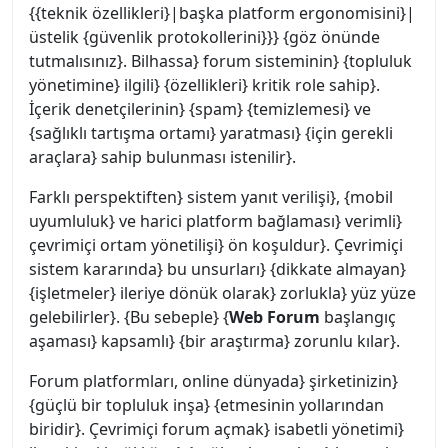
{{teknik özellikleri}|başka platform ergonomisini}|
üstelik {güvenlik protokollerini}}} {göz önünde
tutmalısınız}. Bilhassa} forum sisteminin} {topluluk
yönetimine} ilgili} {özellikleri} kritik role sahip}.
İçerik denetçilerinin} {spam} {temizlemesi} ve
{sağlıklı tartışma ortamı} yaratması} {için gerekli
araçlara} sahip bulunması istenilir}.
Farklı perspektiften} sistem yanıt verilişi}, {mobil
uyumluluk} ve harici platform bağlaması} verimli}
çevrimiçi ortam yönetilişi} ön koşuldur}. Çevrimiçi
sistem kararında} bu unsurları} {dikkate almayan}
{işletmeler} ileriye dönük olarak} zorlukla} yüz yüze
gelebilirler}. {Bu sebeple} {
Web Forum
başlangıç
aşaması} kapsamlı} {bir araştırma} zorunlu kılar}.
Forum platformları, online dünyada} şirketinizin}
{güçlü bir topluluk inşa} {etmesinin yollarından
biridir}. Çevrimiçi forum açmak} isabetli yönetimi}