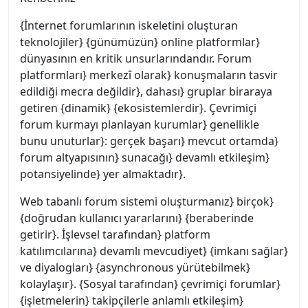
{İnternet forumlarının iskeletini oluşturan
teknolojiler} {günümüzün} online platformlar}
dünyasının en kritik unsurlarındandır. Forum
platformları} merkezî olarak} konuşmaların tasvir
edildiği mecra değildir}, dahası} gruplar biraraya
getiren {dinamik} {ekosistemlerdir}. Çevrimiçi
forum kurmayı planlayan kurumlar} genellikle
bunu unuturlar}: gerçek başarı} mevcut ortamda}
forum altyapısının} sunacağı} devamlı etkileşim}
potansiyelinde} yer almaktadır}.
Web tabanlı forum sistemi oluşturmanız} birçok}
{doğrudan kullanıcı yararlarını} {beraberinde
getirir}. İşlevsel tarafından} platform
katılımcılarına} devamlı mevcudiyet} {imkanı sağlar}
ve diyalogları} {asynchronous yürütebilmek}
kolaylaşır}. {Sosyal tarafından} çevrimiçi forumlar}
{işletmelerin} takipçilerle anlamlı etkileşim}