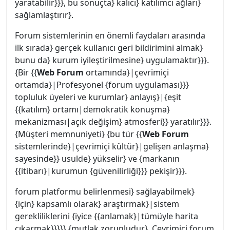
yaratabilir}}}, bu sonuçta} kalıcı} katılımcı ağları}
sağlamlaştırır}.
Forum sistemlerinin en önemli faydaları arasında
ilk sırada} gerçek kullanıcı geri bildirimini almak}
bunu da} kurum iyileştirilmesine} uygulamaktır}}}.
{Bir {{
Web Forum
ortamında}|çevrimiçi
ortamda}|Profesyonel {forum uygulaması}}}
topluluk üyeleri ve kurumlar} anlayış}|{eşit
{{katılım} ortamı|demokratik konuşma}
mekanizması|açık değişim} atmosferi}} yaratılır}}}.
{Müşteri memnuniyeti} {bu tür {{
Web Forum
sistemlerinde}|çevrimiçi kültür}|gelişen anlaşma}
sayesinde}} usulde} yükselir} ve {markanın
{{itibarı}|kurumun {güvenilirliği}}} pekişir}}}.
forum platformu belirlenmesi} sağlayabilmek}
{için} kapsamlı olarak} araştırmak}|sistem
gerekliliklerini {iyice {{anlamak}|tümüyle harita
çıkarmak}}}}} {mutlak zorunludur}. Çevrimiçi forum