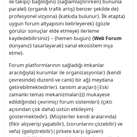
ile takipçi bağlılığını} {sağlamlaştırırken} bununla
paralel} {organik trafik artış} benzer şekilde de}
profesyonel vizyona} {katkıda bulunur}. İlk etapta}
uygun forum altyapısını belirleyerek} {gözle
görülür sonuçlar elde etmeye} ilerleme
kaydedebilirsiniz} – {hemen bugün} {
Web Forum
dünyanız} tasarlayarak} sanal ekosistem inşa
etme}.
Forum platformlarının sağladığı imkanlar
aracılığıyla} kurumlar ile organizasyonlar} {kendi
çevresinde} düzenli ve canlı} bir ağ} meydana
getirebilmektedirler}. tanıtım araçları}|Eski
zamankı temas mekanizmaları}}} mukayese
edildiğinde} çevrimiçi forum sistemleri} {çıktı
açısından çok daha} üstün etkileşim}
göstermektedir}. {Müşteriler kendi aralarında}
{fikir alışverişi yapabilir}, {sorunlarını çözebilir} ve
vefa} {geliştirebilir}|şirkete karşı {güven}